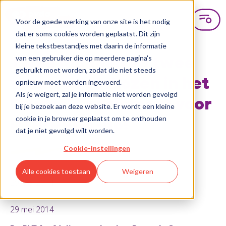
Voor de goede werking van onze site is het nodig
dat er soms cookies worden geplaatst. Dit zijn
kleine tekstbestandjes met daarin de informatie
van een gebruiker die op meerdere pagina's
Twee mannen en twee
gebruikt moet worden, zodat die niet steeds
vrouwen verkozen in het
opnieuw moet worden ingevoerd.
Als je weigert, zal je informatie niet worden gevolgd
Brussels parlement voor
bij je bezoek aan deze website. Er wordt een kleine
cookie in je browser geplaatst om te onthouden
PTB•PVDA-go!
dat je niet gevolgd wilt worden.
Cookie-instellingen
Alle cookies toestaan
Weigeren
29 mei 2014
29 mei 2014