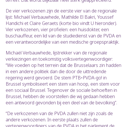
terrein. Dat wordt blijkbaar heel sterk geapprecieerd.”
De vier verkozenen zijn de eerste vier van de regionale
lijst: Michaël Verbauwhede, Mathilde El Bakri, Youssef
Handichi et Claire Geraets (korte bio vindt U hieronder).
Vier verkozenen, vier profielen: een huisdokter, een
buschauffeur, een lid van de studiedienst van de PVDA en
een verantwoordelijke van een medische groepspraktijk.
Michaël Verbauwhede, lijstrekker van de regionale
verkiezingen en toekomstig volksvertegenwoordiger:
“We voeden op het terrein dat de Brusselaars zin hadden
in een andere politiek dan die door de uittredende
regering werd gevoerd. De stem PTB•PVDA-go! in
Brussel symboliseert een stem van hoop, een stem voor
een sociaal Brussel. Tegenover de sociale behoeften in
Brussel, hebben de voorstellen die wij gedaan hebben
een antwoord gevonden bij een deel van de bevolking”.
“De verkozenen van de PVDA zullen niet zijn zoals de
andere verkozenen. In eerste plaats zullen de
vertegenwoordigers van de PVDA in het parlement de