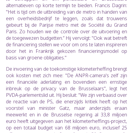
alternatieven op korte termijn te bieden. Francis Dagrin:
"Het is tijd om de uitbreiding van de metro in handen van
een overheidsbedrijf te leggen, zoals dat trouwens
gebeurt bij de Parijse metro met de Société du Grand
Paris. Zo houden we de controle over de uitvoering en
de toegewezen budgetten.” Hij vervolgt: "Ook wat betreft
de financiering stellen we voor om ons te laten inspireren
door het in Frankrijk gekozen financieringsmodel op
basis van groene obligaties."
De invoering van de toekomstige kilometerheffing brengt
ook kosten met zich mee: "De ANPR-camera's zelf zijn
een financiële aderlating en bovendien een ernstige
inbreuk op de privacy van de Brusselaars", legt het
PVDA-parlementslid uit. Hij besluit: "We zijn verbaasd over
de reactie van de PS, die enerzijds kritiek heeft op het
voorstel van minister Gatz, maar anderzijds eraan
meewerkt en in de Brusselse regering al 33,8 miljoen
euro heeft uitgegeven aan het kilometerheffings-project,
op een totaal budget van 68 miljoen euro, inclusief 25