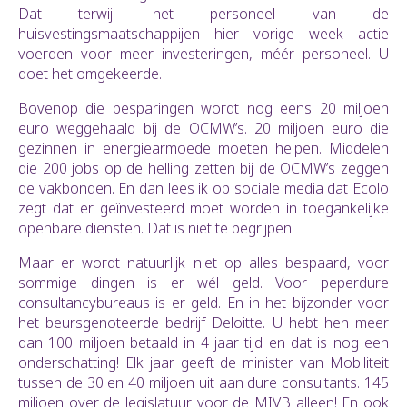
Dat terwijl het personeel van de
huisvestingsmaatschappijen hier vorige week actie
voerden voor meer investeringen, méér personeel. U
doet het omgekeerde.
Bovenop die besparingen wordt nog eens 20 miljoen
euro weggehaald bij de OCMW’s. 20 miljoen euro die
gezinnen in energiearmoede moeten helpen. Middelen
die 200 jobs op de helling zetten bij de OCMW’s zeggen
de vakbonden. En dan lees ik op sociale media dat Ecolo
zegt dat er geïnvesteerd moet worden in toegankelijke
openbare diensten. Dat is niet te begrijpen.
Maar er wordt natuurlijk niet op alles bespaard, voor
sommige dingen is er wél geld. Voor peperdure
consultancybureaus is er geld. En in het bijzonder voor
het beursgenoteerde bedrijf Deloitte. U hebt hen meer
dan 100 miljoen betaald in 4 jaar tijd en dat is nog een
onderschatting! Elk jaar geeft de minister van Mobiliteit
tussen de 30 en 40 miljoen uit aan dure consultants. 145
miljoen over de legislatuur voor de MIVB alleen! En ook